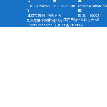
010-84250248
010-84250248
camac@camac.or
北京市朝阳区西坝河西
邮编：100028
Copyright © 2015 中国民用航空维修协会 All
里28号英特公寓B座18B
Rights Reserved. | 京ICP备 10200623