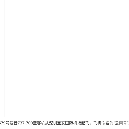
-2679号波音737-700型客机从深圳宝安国际机场起飞，飞机命名为“云