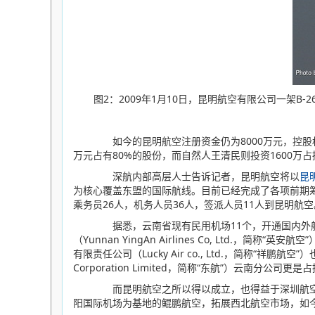
图2：2009年1月10日，昆明航空有限公司一架B
如今的昆明航空注册资金仍为8000万元，控股权却归属
万元占有80%的股份，而自然人王清民则投资1600万占
深航内部高层人士告诉记者，昆明航空将以
昆
为核心覆盖东盟的国际航线。目前已经完成了各项前期筹建工
乘务员26人，机务人员36人，签派人员11人到昆明航空
据悉，云南省现有民用机场11个，开通国内外航
（Yunnan YingAn Airlines Co, Ltd
有限责任公司（Lucky Air co., Ltd.，简称“祥
Corporation Limited，简称“东航”）云南分
而昆明航空之所以得以成立，也得益于深圳航空拓
阳国际机场为基地的鲲鹏航空，拓展西北航空市场，如