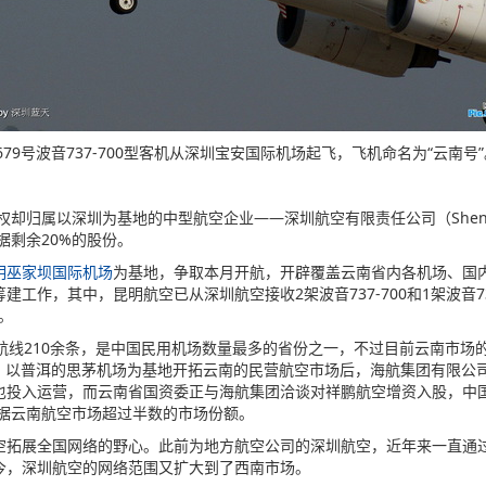
-2679号波音737-700型客机从深圳宝安国际机场起飞，飞机命名为“云
以深圳为基地的中型航空企业——深圳航空有限责任公司（Shenzhen Air
据剩余20%的股份。
明巫家坝国际机场
为基地，争取本月开航，开辟覆盖云南省内各机场、国
作，其中，昆明航空已从深圳航空接收2架波音737-700和1架波音73
。
线210余条，是中国民用机场数量最多的省份之一，不过目前云南市场
.，简称“英安航空”）以普洱的思茅机场为基地开拓云南的民营航空市场后，海航集团有
鹏航空”）也投入运营，而云南省国资委正与海航集团洽谈对祥鹏航空增资入股，中国东方航空
公司更是占据云南航空市场超过半数的市场份额。
展全国网络的野心。此前为地方航空公司的深圳航空，近年来一直通过
今，深圳航空的网络范围又扩大到了西南市场。