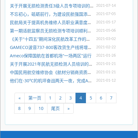
关于开展无损检测责任3级人员专项培训的通知
2021-07-14
不忘初心，砥砺前行，为建设民航强国添砖加瓦——中国民用航空维修协会组织全体员工收看建党百年庆祝大会直播
2021-07-05
民航局关于提高机务维修人员职业满意度的指导意见
2021-05-17
第一期适航监察员无损检测专项培训顺利实施
2021-05-06
《关于“十四五”期间深化民航改革工作的意见》印发
2021-03-02
GAMECO波音737-800客改货生产线将增至三条
2021-02-22
Ameco保障国航在首都机场“一场两区”运行
2021-01-26
关于开展2021年民航无损检测人员培训的通知
2021-01-21
中国民用航空维修协会《航材分销商资质评估标准和程序》ASP-R5和《航材分销商教员认可规定》正式发布
2021-01-21
他们在-30℃的机坪奋战两天一夜，完成AOG救援
2021-01-12
«
第一页
1
2
3
4
5
6
7
8
9
10
尾页
»